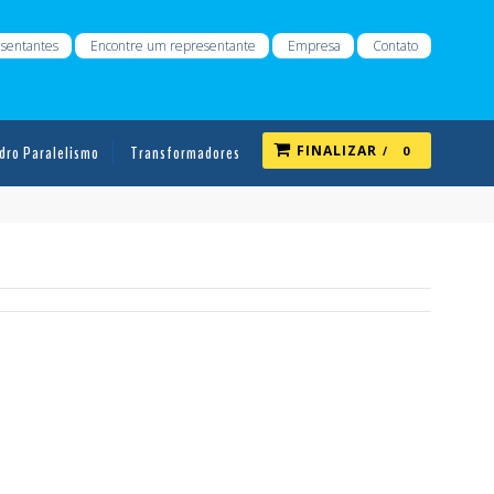
sentantes
Encontre um representante
Empresa
Contato
dro Paralelismo
Transformadores
FINALIZAR
0