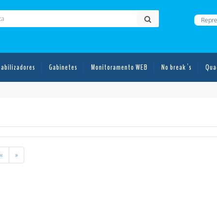
Repre
tabilizadores
Gabinetes
Monitoramento WEB
No break´s
Qua
«
»