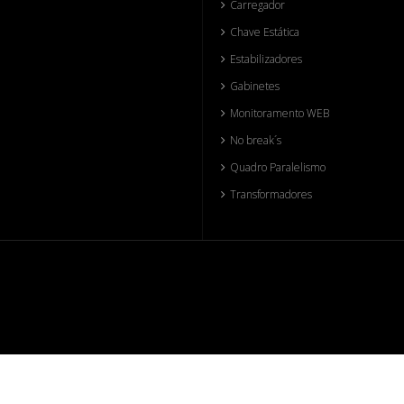
Carregador
Chave Estática
Estabilizadores
Gabinetes
Monitoramento WEB
No break´s
Quadro Paralelismo
Transformadores