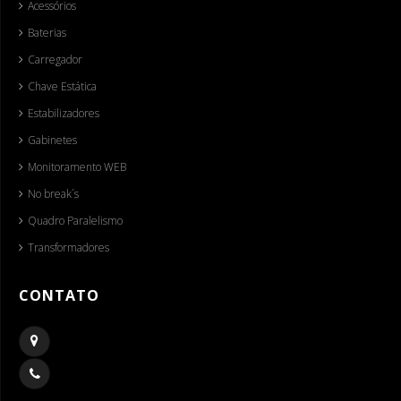
Acessórios
Baterias
Carregador
Chave Estática
Estabilizadores
Gabinetes
Monitoramento WEB
No break´s
Quadro Paralelismo
Transformadores
CONTATO