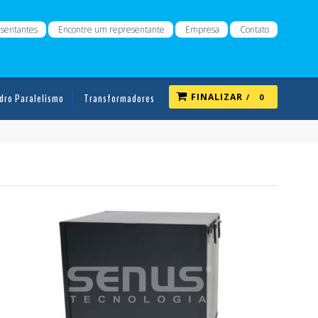
sentantes
Encontre um representante
Empresa
Contato
dro Paralelismo
Transformadores
FINALIZAR
0